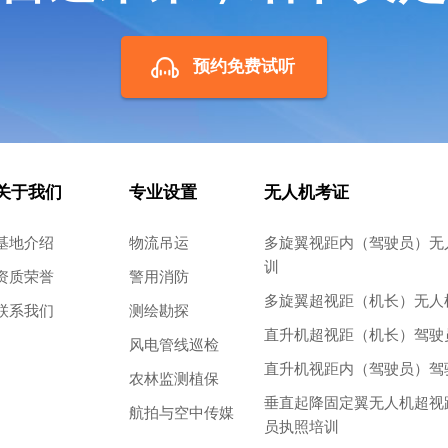
预约免费试听
关于我们
专业设置
无人机考证
基地介绍
物流吊运
多旋翼视距内（驾驶员）无
训
资质荣誉
警用消防
多旋翼超视距（机长）无人
联系我们
测绘勘探
直升机超视距（机长）驾驶
风电管线巡检
直升机视距内（驾驶员）驾
农林监测植保
垂直起降固定翼无人机超视
航拍与空中传媒
员执照培训