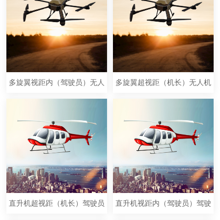
多旋翼视距内（驾驶员）无人
多旋翼超视距（机长）无人机
机驾驶执照培训
驾驶执照培训
直升机超视距（机长）驾驶员
直升机视距内（驾驶员）驾驶