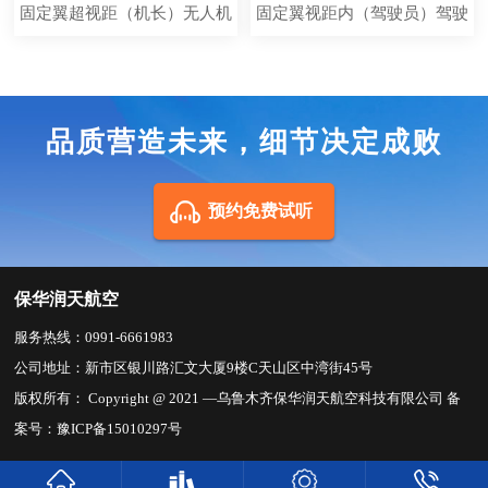
固定翼超视距（机长）无人机
固定翼视距内（驾驶员）驾驶
驾驶员执照培训
员执照培训
品质营造未来，细节决定成败
预约免费试听
保华润天航空
服务热线：0991-6661983
公司地址：新市区银川路汇文大厦9楼C天山区中湾街45号
版权所有： Copyright @ 2021 —乌鲁木齐保华润天航空科技有限公司 备
案号：
豫ICP备15010297号