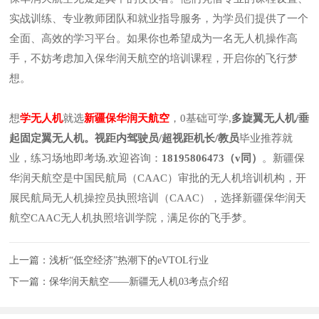
实战训练、专业教师团队和就业指导服务，为学员们提供了一个
全面、高效的学习平台。如果你也希望成为一名无人机操作高
手，不妨考虑加入保华润天航空的培训课程，开启你的飞行梦
想。
想
学无人机
就选
新疆保华润天航空
，0基础可学,
多旋翼无人机/垂
起固定翼无人机。视距内驾驶员/超视距机长/教员
毕业推荐就
业，练习场地即考场.欢迎咨询：
18195806473（v同）
。新疆保
华润天航空是中国民航局（CAAC）审批的无人机培训机构，开
展民航局无人机操控员执照培训（CAAC），选择新疆保华润天
航空CAAC无人机执照培训学院，满足你的飞手梦。
上一篇：
浅析“低空经济”热潮下的eVTOL行业
下一篇：
保华润天航空——新疆无人机03考点介绍