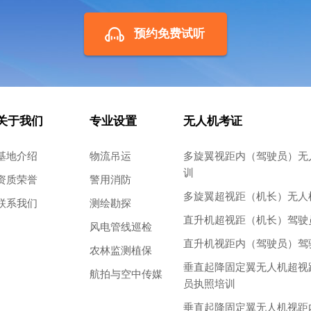
预约免费试听
关于我们
专业设置
无人机考证
基地介绍
物流吊运
多旋翼视距内（驾驶员）无
训
资质荣誉
警用消防
多旋翼超视距（机长）无人
联系我们
测绘勘探
直升机超视距（机长）驾驶
风电管线巡检
直升机视距内（驾驶员）驾
农林监测植保
垂直起降固定翼无人机超视
航拍与空中传媒
员执照培训
垂直起降固定翼无人机视距